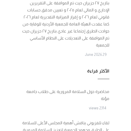
بتاريخ ٢٧ حزيران حيث تم الموافقة على التقريرين
الإداري و المالي لعام ٢٠٢٥ و تعيين مدقق حسابات
قانوني لعام ٢٠٢٦ و إقرار الميزانية التقديرية لعام ٢٠٢٦
كما عقدت الهيئة العامة للجمعية الأردنية للوقاية من
حوادث الطرق إجتماعا غير عادي بتاريخ ٢٧ حزيران حيث
تم الموافقة على التعديلات على النظام الأساسي
للجمعية
29 June 2026
الأكثر قراءة
محاضرة حول السلامة المرورية على طلاب جامعة
مؤتة
2314 views
لقاء تلفزيوني يناقش أهمية المجلس الأعلى للسلامة
على الطرق وجهود الجمعية لتعزيز السلامة المرورية.