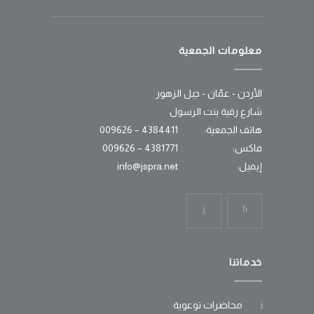
معلومات الجمعية
الأردن - عمّان - جبل الزهور
شارع رقية بنت الرسول
هاتف الجمعية:
4384411 – 009626
فاكس:
4381771 – 009626
إيميل:
info@jspra.net
خدماتنا
محاضرات توعوية