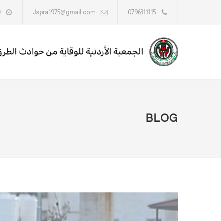
0
Jspra1975@gmail.com
0796311115
BLOG