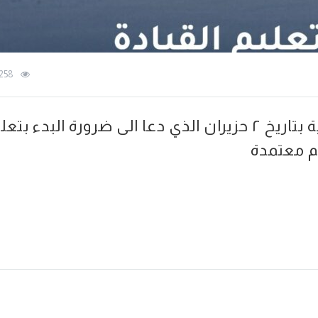
258
إلتقت قناة الدار الإخباري رئيس الجمعية بتاريخ ٢ حزيران الذي دعا الى ضرورة البدء بت
م معتمدة