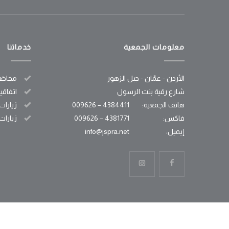
معلومات الجمعية
خدماتنا
الأردن - عمّان - جبل الزهور
محاضر
شارع رقية بنت الرسول
اتفاقي
هاتف الجمعية:
4384411 – 009626
زيارات
فاكس:
4381771 – 009626
زيارات
إيميل:
info@jspra.net