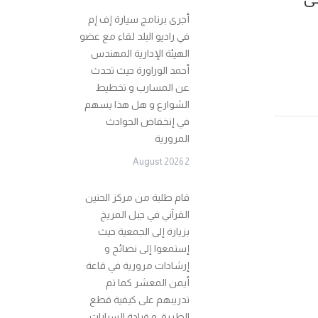
أجرى برنامج سيارة إف إم
في راديو البلد لقاء مع عضو
الهيئة الإدارية المهندس
أحمد الوراورة حيث تحدث
عن المسارب و تخطيط
الشوارع و هل هذا يسهم
في إنخفاض الحوادث
المرورية
2 August 2026
قام طلبة من مركز الحنين
القرآني في جبل المريخ
بزيارة إلى الجمعية حيث
إستمعوا إلى نصائح و
إرشادات مرورية في قاعة
أيمن المعشر كما تم
تدريبهم على كيفية قطع
الطريق و قيادة السيارات