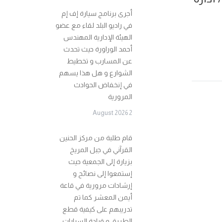
أجرى برنامج سيارة إف إم
في راديو البلد لقاء مع عضو
الهيئة الإدارية المهندس
أحمد الوراورة حيث تحدث
عن المسارب و تخطيط
الشوارع و هل هذا يسهم
في إنخفاض الحوادث
المرورية
2 August 2026
قام طلبة من مركز الحنين
القرآني في جبل المريخ
بزيارة إلى الجمعية حيث
إستمعوا إلى نصائح و
إرشادات مرورية في قاعة
أيمن المعشر كما تم
تدريبهم على كيفية قطع
الطريق و قيادة السيارات