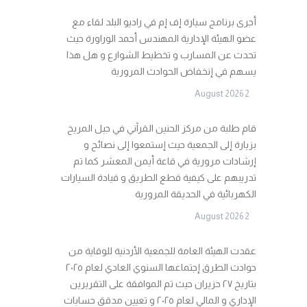
أجرى برنامج سيارة إف إم في راديو البلد لقاء مع
عضو الهيئة الإدارية المهندس أحمد الوراورة حيث
تحدث عن المسارب و تخطيط الشوارع و هل هذا
يسهم في إنخفاض الحوادث المرورية
2 August 2026
قام طلبة من مركز الحنين القرآني في جبل المريخ
بزيارة إلى الجمعية حيث إستمعوا إلى نصائح و
إرشادات مرورية في قاعة أيمن المعشر كما تم
تدريبهم على كيفية قطع الطريق و قيادة السيارات
الكهربائية في الحديقة المرورية
2 August 2026
عقدت الهيئة العامة للجمعية الأردنية للوقاية من
حوادث الطرق إجتماعها السنوي العادي لعام ٢٠٢٥
بتاريخ ٢٧ حزيران حيث تم الموافقة على التقريرين
الإداري و المالي لعام ٢٠٢٥ و تعيين مدقق حسابات