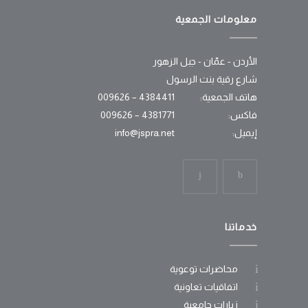
معلومات الجمعية
الأردن - عمّان - جبل الزهور
شارع رقية بنت الرسول
هاتف الجمعية:
4384411 – 009626
فاكس:
4381771 – 009626
إيميل:
info@jspra.net
خدماتنا
محاضرات توعوية
اتفاقيات تعاونية
زيارات جامعية