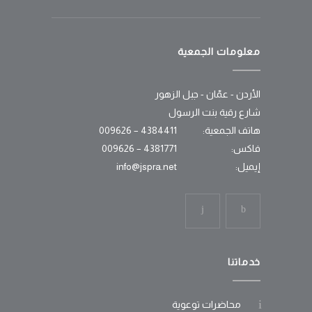
معلومات الجمعية
الأردن - عمّان - جبل الزهور
شارع رقية بنت الرسول
هاتف الجمعية:
4384411 – 009626
فاكس:
4381771 – 009626
إيميل:
info@jspra.net
خدماتنا
محاضرات توعوية