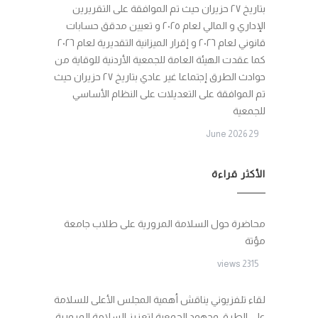
بتاريخ ٢٧ حزيران حيث تم الموافقة على التقريرين
الإداري و المالي لعام ٢٠٢٥ و تعيين مدقق حسابات
قانوني لعام ٢٠٢٦ و إقرار الميزانية التقديرية لعام ٢٠٢٦
كما عقدت الهيئة العامة للجمعية الأردنية للوقاية من
حوادث الطرق إجتماعا غير عادي بتاريخ ٢٧ حزيران حيث
تم الموافقة على التعديلات على النظام الأساسي
للجمعية
29 June 2026
الأكثر قراءة
محاضرة حول السلامة المرورية على طلاب جامعة
مؤتة
2315 views
لقاء تلفزيوني يناقش أهمية المجلس الأعلى للسلامة
على الطرق وجهود الجمعية لتعزيز السلامة المرورية.