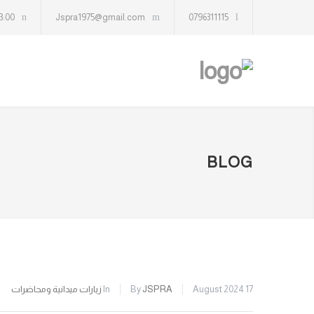
13:00
Jspra1975@gmail.com
0796311115
BLOG
17 August 2024
JSPRA
By
In
زيارات ميدانية ومحاضرات