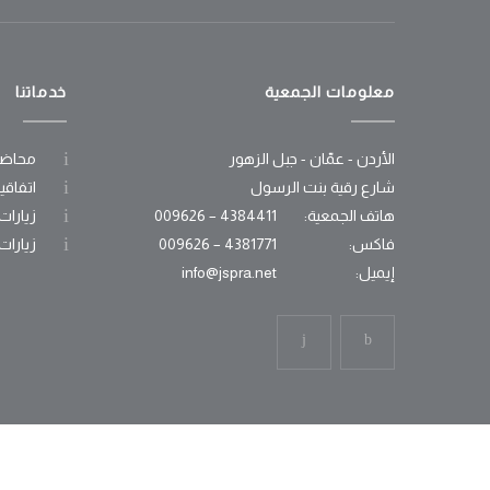
معلومات الجمعية
خدماتنا
الأردن - عمّان - جبل الزهور
محاضر
شارع رقية بنت الرسول
اتفاقي
هاتف الجمعية:
4384411 – 009626
زيارات
فاكس:
4381771 – 009626
زيارات
إيميل:
info@jspra.net