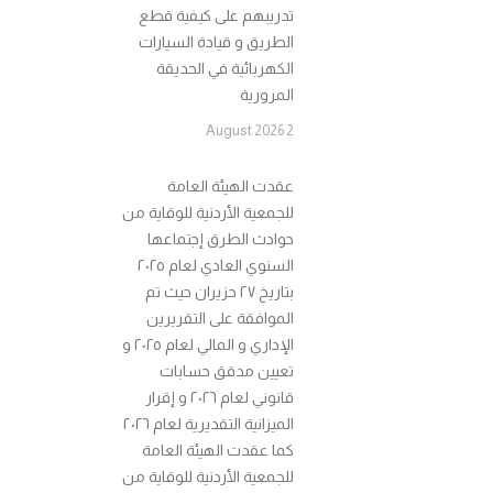
تدريبهم على كيفية قطع
الطريق و قيادة السيارات
الكهربائية في الحديقة
المرورية
2 August 2026
عقدت الهيئة العامة
للجمعية الأردنية للوقاية من
حوادث الطرق إجتماعها
السنوي العادي لعام ٢٠٢٥
بتاريخ ٢٧ حزيران حيث تم
الموافقة على التقريرين
الإداري و المالي لعام ٢٠٢٥ و
تعيين مدقق حسابات
قانوني لعام ٢٠٢٦ و إقرار
الميزانية التقديرية لعام ٢٠٢٦
كما عقدت الهيئة العامة
للجمعية الأردنية للوقاية من