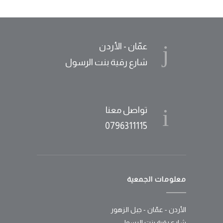
عمّان - الأردن
شارع رقية بنت الرسول
تواصل معنا
0796311115
معلومات الجمعية
الأردن - عمّان - جبل الزهور
شارع رقية بنت الرسول