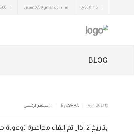
13:00
Jspra1975@gmail.com
0796311115
BLOG
10 April 2023
JSPRA
By
In
سلايدر الرئيسي
بتاريخ 2 آذار تم القاء محاضرة توع