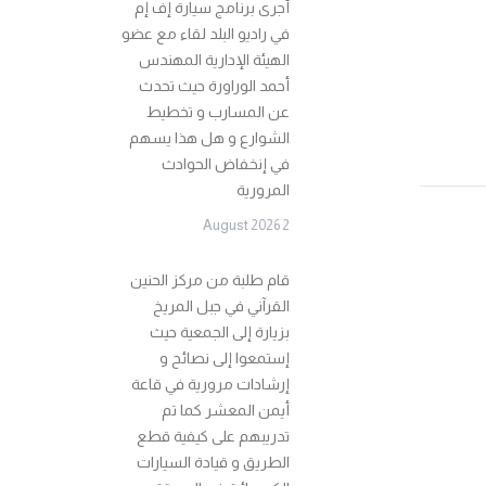
أجرى برنامج سيارة إف إم
في راديو البلد لقاء مع عضو
الهيئة الإدارية المهندس
أحمد الوراورة حيث تحدث
عن المسارب و تخطيط
الشوارع و هل هذا يسهم
في إنخفاض الحوادث
المرورية
2 August 2026
قام طلبة من مركز الحنين
القرآني في جبل المريخ
بزيارة إلى الجمعية حيث
إستمعوا إلى نصائح و
إرشادات مرورية في قاعة
أيمن المعشر كما تم
تدريبهم على كيفية قطع
الطريق و قيادة السيارات