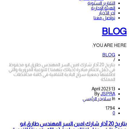
التقارير السنوية
الهيئة الإدارية
آخر الأخبار
تواصل معنا
BLOG
YOU ARE HERE:
BLOG
/
بتاريخ 20 آذار شارك امين السر المهندس طارق ابو محفوظ
في حفل اختتام مبادرة (حياتك بتهمنا ) للتوعية المرورية والتي
اطلقتها جمعية سراج البادية الثقافية في كافة محافظات
المملكة
13 April 2023
By
JSPRA
In
سلايدر الرئيسي
1794
0
بتاريخ 20 آذار شارك امين السر المهندس طارق ابو