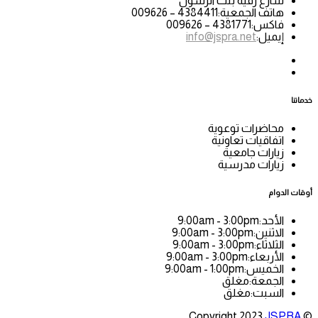
شارع رقية بنت الرسول
هاتف الجمعية:
4384411 – 009626
فاكس:
4381771 – 009626
إيميل:
info@jspra.net
خدماتنا
محاضرات توعوية
اتفاقيات تعاونية
زيارات جامعية
زيارات مدرسية
أوقات الدوام
الأحد:
9:00am - 3:00pm
الاثنين:
9:00am - 3:00pm
الثلاثاء:
9:00am - 3:00pm
الأربعاء:
9:00am - 3:00pm
الخميس:
9:00am - 1:00pm
الجمعة:
مغلق
السبت:
مغلق
JSPRA
© Copyright 2023