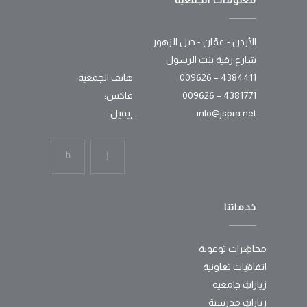
معلومات الجمعية
الأردن - عمّان - جبل الزهور
شارع رقية بنت الرسول
4384411 – 009626
هاتف الجمعية:
4381771 – 009626
فاكس:
info@jspra.net
إيميل:
خدماتنا
محاضرات توعوية
اتفاقيات تعاونية
زيارات جامعية
زيارات مدرسية