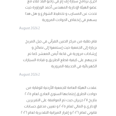
أجرى برنامج سيارة إف إم في راديو البلد لقاء مع
عضو الهيئة الإدارية المهندس أحمد الوراورة حيث
تحدث عن المسارب و تخطيط الشوارع و هل هذا
يسهم في إنخفاض الحوادث المرورية
2 August 2026
قام طلبة من مركز الحنين القرآني في جبل المريخ
بزيارة إلى الجمعية حيث إستمعوا إلى نصائح و
إرشادات مرورية في قاعة أيمن المعشر كما تم
تدريبهم على كيفية قطع الطريق و قيادة السيارات
الكهربائية في الحديقة المرورية
2 August 2026
عقدت الهيئة العامة للجمعية الأردنية للوقاية من
حوادث الطرق إجتماعها السنوي العادي لعام ٢٠٢٥
بتاريخ ٢٧ حزيران حيث تم الموافقة على التقريرين
الإداري و المالي لعام ٢٠٢٥ و تعيين مدقق حسابات
قانوني لعام ٢٠٢٦ و إقرار الميزانية التقديرية لعام ٢٠٢٦