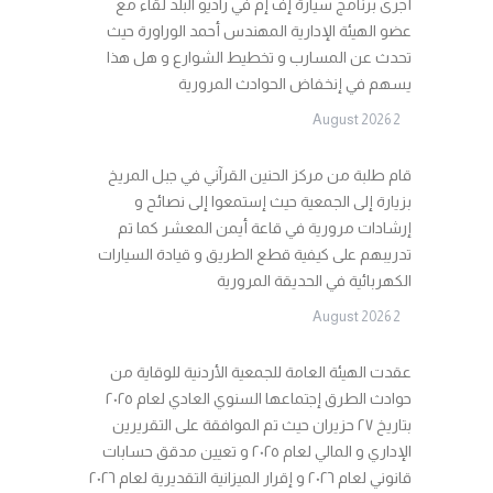
أجرى برنامج سيارة إف إم في راديو البلد لقاء مع
عضو الهيئة الإدارية المهندس أحمد الوراورة حيث
تحدث عن المسارب و تخطيط الشوارع و هل هذا
يسهم في إنخفاض الحوادث المرورية
2 August 2026
قام طلبة من مركز الحنين القرآني في جبل المريخ
بزيارة إلى الجمعية حيث إستمعوا إلى نصائح و
إرشادات مرورية في قاعة أيمن المعشر كما تم
تدريبهم على كيفية قطع الطريق و قيادة السيارات
الكهربائية في الحديقة المرورية
2 August 2026
عقدت الهيئة العامة للجمعية الأردنية للوقاية من
حوادث الطرق إجتماعها السنوي العادي لعام ٢٠٢٥
بتاريخ ٢٧ حزيران حيث تم الموافقة على التقريرين
الإداري و المالي لعام ٢٠٢٥ و تعيين مدقق حسابات
قانوني لعام ٢٠٢٦ و إقرار الميزانية التقديرية لعام ٢٠٢٦