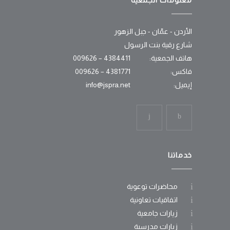
معلومات الجمعية
الأردن - عمّان - جبل الزهور
شارع رقية بنت الرسول
هاتف الجمعية:
4384411 – 009626
فاكس:
4381771 – 009626
إيميل:
info@jspra.net
خدماتنا
محاضرات توعوية
اتفاقيات تعاونية
زيارات جامعية
زيارات مدرسية