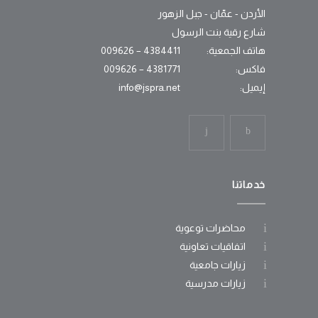
الأردن - عمّان - جبل الزهور
شارع رقية بنت الرسول
هاتف الجمعية:
4384411 – 009626
فاكس:
4381771 – 009626
إيميل:
info@jspra.net
خدماتنا
محاضرات توعوية
اتفاقيات تعاونية
زيارات جامعية
زيارات مدرسية