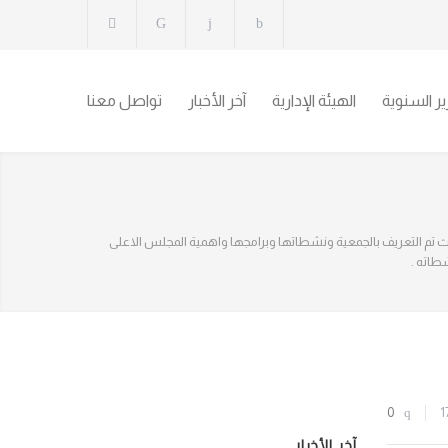
رير السنوية
الهيئة الإدارية
آخر الأخبار
تواصل معنا
لهيئة الادارية بزيارة فرع العقبة بتاريخ 3-6-2021 حيث تم التعريف بالجمعية ونشطاتها وبرامجها واهمية المجلس الاعلى
طاته .
0
1
آخر الأخبار