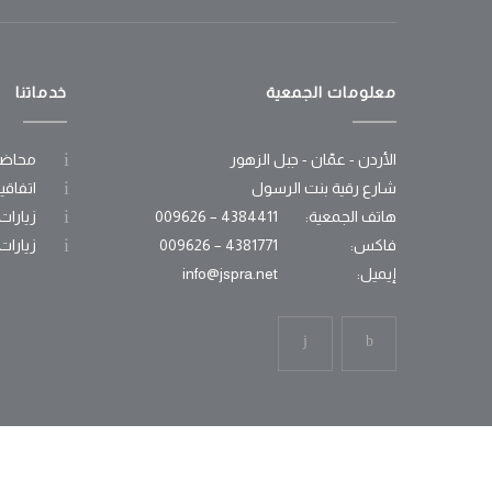
معلومات الجمعية
خدماتنا
الأردن - عمّان - جبل الزهور
محاضر
شارع رقية بنت الرسول
اتفاقي
هاتف الجمعية:
4384411 – 009626
زيارات
فاكس:
4381771 – 009626
زيارات
إيميل:
info@jspra.net