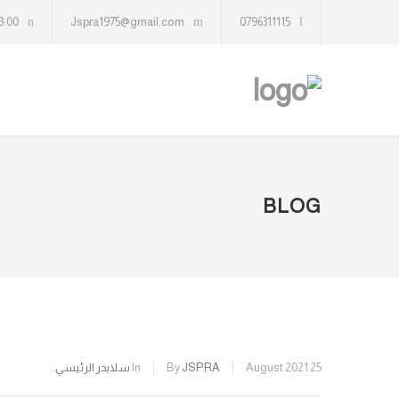
13:00
Jspra1975@gmail.com
0796311115
BLOG
25 August 2021
JSPRA
By
In
سلايدر الرئيسي