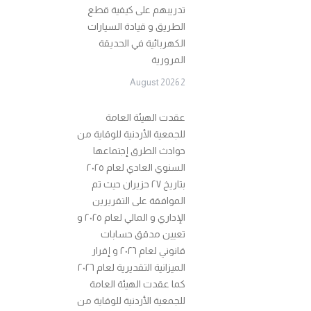
تدريبهم على كيفية قطع
الطريق و قيادة السيارات
الكهربائية في الحديقة
المرورية
2 August 2026
عقدت الهيئة العامة
للجمعية الأردنية للوقاية من
حوادث الطرق إجتماعها
السنوي العادي لعام ٢٠٢٥
بتاريخ ٢٧ حزيران حيث تم
الموافقة على التقريرين
الإداري و المالي لعام ٢٠٢٥ و
تعيين مدقق حسابات
قانوني لعام ٢٠٢٦ و إقرار
الميزانية التقديرية لعام ٢٠٢٦
كما عقدت الهيئة العامة
للجمعية الأردنية للوقاية من