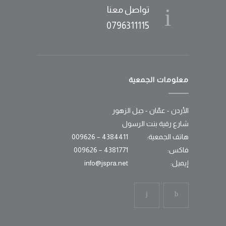
تواصل معنا
0796311115
معلومات الجمعية
الأردن - عمّان - جبل الزهور
شارع رقية بنت الرسول
هاتف الجمعية:
4384411 – 009626
فاكس:
4381771 – 009626
إيميل:
info@jspra.net