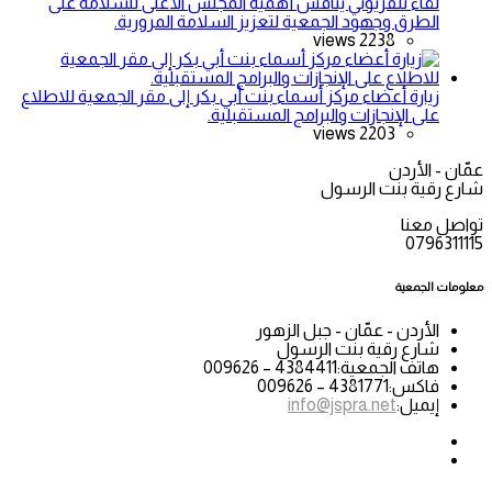
لقاء تلفزيوني يناقش أهمية المجلس الأعلى للسلامة على
الطرق وجهود الجمعية لتعزيز السلامة المرورية.
2238 views
زيارة أعضاء مركز أسماء بنت أبي بكر إلى مقر الجمعية للاطلاع
على الإنجازات والبرامج المستقبلية.
2203 views
عمّان - الأردن
شارع رقية بنت الرسول
تواصل معنا
0796311115
معلومات الجمعية
الأردن - عمّان - جبل الزهور
شارع رقية بنت الرسول
هاتف الجمعية:
4384411 – 009626
فاكس:
4381771 – 009626
إيميل:
info@jspra.net