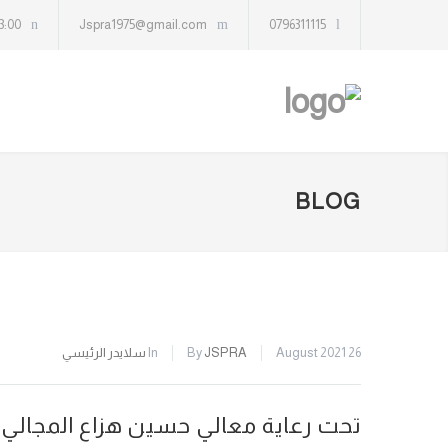
13:00
Jspra1975@gmail.com
0796311115
BLOG
26 August 2021
JSPRA
By
In
سلايدر الرئيسي
تحت رعاية معالي حسين هزاع المجالي ا