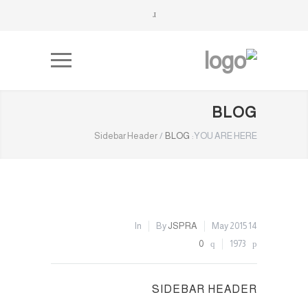
BLOG
Sidebar Header
/
BLOG
YOU ARE HERE:
In
By
JSPRA
14 May 2015
0
1973
SIDEBAR HEADER